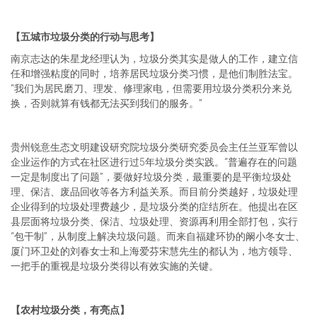
【五城市垃圾分类的行动与思考】
南京志达的朱星龙经理认为，垃圾分类其实是做人的工作，建立信
任和增强粘度的同时，培养居民垃圾分类习惯，是他们制胜法宝。
“我们为居民磨刀、理发、修理家电，但需要用垃圾分类积分来兑
换，否则就算有钱都无法买到我们的服务。”
贵州锐意生态文明建设研究院垃圾分类研究委员会主任兰亚军曾以
企业运作的方式在社区进行过5年垃圾分类实践。“普遍存在的问题
一定是制度出了问题”，要做好垃圾分类，最重要的是平衡垃圾处
理、保洁、废品回收等各方利益关系。而目前分类越好，垃圾处理
企业得到的垃圾处理费越少，是垃圾分类的症结所在。他提出在区
县层面将垃圾分类、保洁、垃圾处理、资源再利用全部打包，实行
“包干制”，从制度上解决垃圾问题。而来自福建环协的阚小冬女士、
厦门环卫处的刘春女士和上海爱芬宋慧先生的都认为，地方领导、
一把手的重视是垃圾分类得以有效实施的关键。
【农村垃圾分类，有亮点】