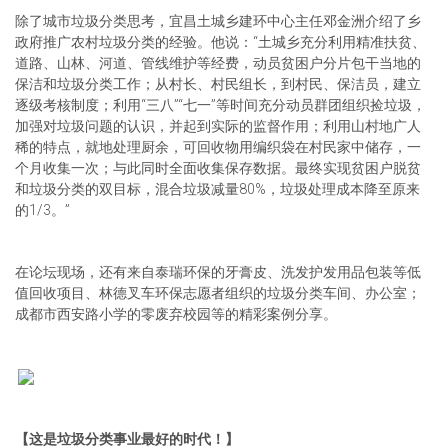
除了城市垃圾分类思考，宜昌土城乡建环中心主任邓金洲介绍了乡
政府推广农村垃圾分类的经验。他说：“土城乡充分利用精准扶贫、
道路、山林、河道、管线维护等经费，动员贫困户分片包干当地的
保洁和垃圾分类工作；从村长、村民组长，到村民、保洁员，建立
逐级考核制度；利用“三八”“七一”等时间充分动员群团组织捡垃圾，
加强对垃圾问题的认识，并起到实际的监督作用；利用山村地广人
稀的特点，就地处理厨余，可回收物用编织袋在村民家中储存，一
个月收集一次；与此同时全面收集保存数据。最终实现贫困户脱贫
和垃圾分类的双目标，混合垃圾减量80%，垃圾处理成本降至原来
的1/3。”
在论坛现场，还有来自泰瑞环保的牙膏皮、洗发护发用品包装等低
值回收项目、林德叉车环保志愿者组织的垃圾分类车间、办公室；
成都市西安路小学的零废弃校园等的精彩案例分享。
【这是垃圾分类事业最好的时代！】