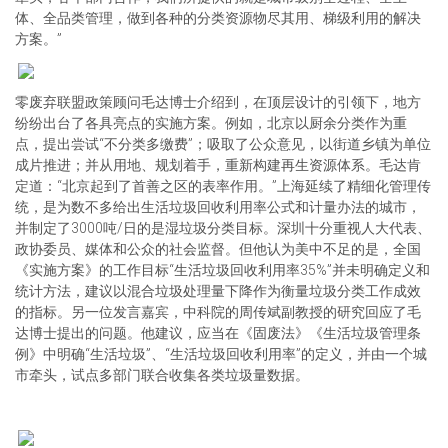
体、全品类管理，做到各种的分类资源物尽其用、梯级利用的解决
方案。”
零废弃联盟政策顾问毛达博士介绍到，在顶层设计的引领下，地方
纷纷出台了各具亮点的实施方案。例如，北京以厨余分类作为重
点，提出尝试“不分类多缴费”；吸取了公众意见，以街道乡镇为单位
成片推进；并从用地、规划着手，重新构建再生资源体系。毛达肯
定道：“北京起到了首善之区的表率作用。”上海延续了精细化管理传
统，是为数不多给出生活垃圾回收利用率公式和计量办法的城市，
并制定了3000吨/日的是湿垃圾分类目标。深圳十分重视人大代表、
政协委员、媒体和公众的社会监督。但他认为美中不足的是，全国
《实施方案》的工作目标“生活垃圾回收利用率35%”并未明确定义和
统计方法，建议以混合垃圾处理量下降作为衡量垃圾分类工作成效
的指标。另一位发言嘉宾，中科院的周传斌副教授的研究回应了毛
达博士提出的问题。他建议，应当在《固废法》《生活垃圾管理条
例》中明确“生活垃圾”、“生活垃圾回收利用率”的定义，并由一个城
市牵头，试点多部门联合收集各类垃圾量数据。