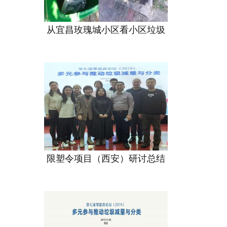
从宜昌玫瑰城小区看小区垃圾
限塑令项目（西安）研讨总结